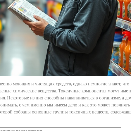
ество моющих и чистящих средств, однако немногие знают, что
асные химические вещества. Токсичные компоненты могут имет
я. Некоторые из них способны накапливаться в организме, а др
нимать, с чем именно мы имеем дело и как это может повлиять
 которой собраны основные группы токсичных веществ, содержащ