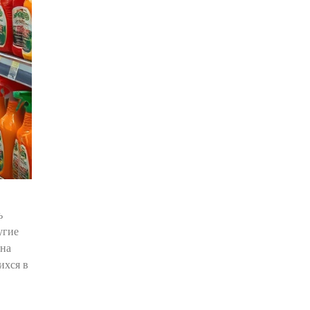
ь
угие
 на
ихся в