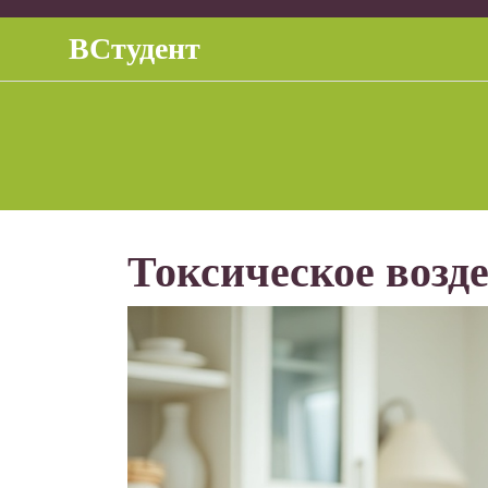
Перейти
к
ВСтудент
содержимому
Токсическое возд