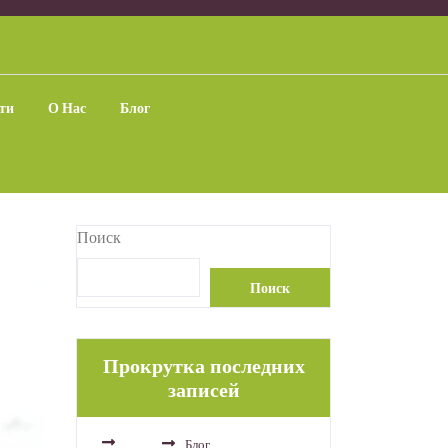
ти
О Нас
Блог
Поиск
Поиск
Прокрутка последних
записей
Блог