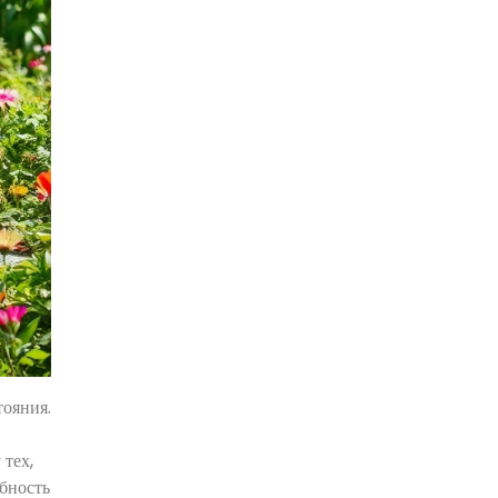
тояния.
 тех,
обность