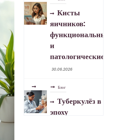
Туберкулёз в
эпоху
устойчивых
форм
30.06.2026
Блог
Розацеа:
отличия,
триггеры, уход
30.06.2026