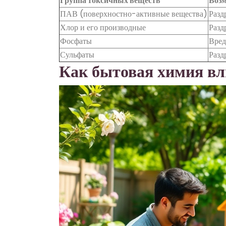
Группа токсичных веществ
Возм
ПАВ (поверхностно-активные вещества)
Разд
Хлор и его производные
Разд
Фосфаты
Вред
Сульфаты
Разд
Как бытовая химия вл