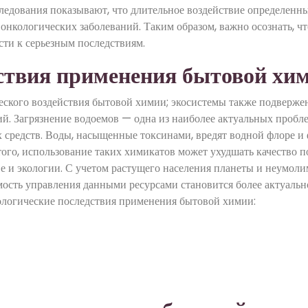
следования показывают, что длительное воздействие определенн
онкологических заболеваний. Таким образом, важно осознать, чт
сти к серьезным последствиям.
ствия применения бытовой хи
ического воздействия бытовой химии; экосистемы также подверж
. Загрязнение водоемов — одна из наиболее актуальных пробле
редств. Воды, насыщенные токсинами, вредят водной флоре и 
того, использование таких химикатов может ухудшать качество п
ве и экологии. С учетом растущего населения планеты и неумол
мость управления данными ресурсами становится более актуальн
ологические последствия применения бытовой химии: