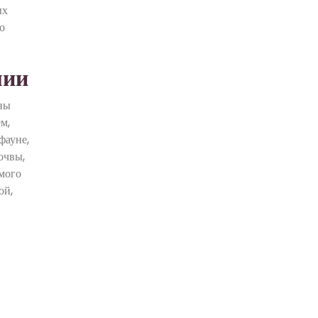
ых
о
мии
ены
м,
фауне,
очвы,
имого
ой,