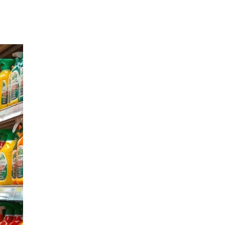
Блог
Кисты
яичников:
функциональные
и
патологические
30.06.2026