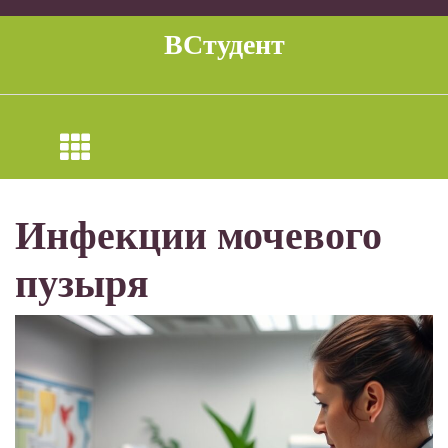
Перейти
к
ВСтудент
содержимому
Инфекции мочевого
пузыря