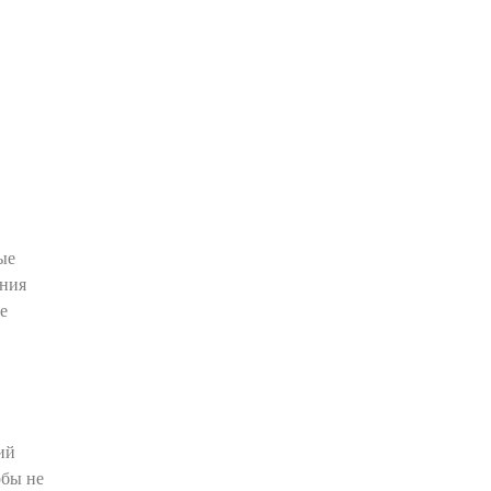
ые
ания
е
ий
обы не