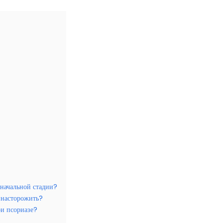
 начальной стадии?
 насторожить?
ри псориазе?
?