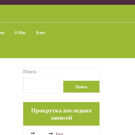
ти
О Нас
Блог
Поиск
Поиск
Прокрутка последних
Блог
записей
Кисты