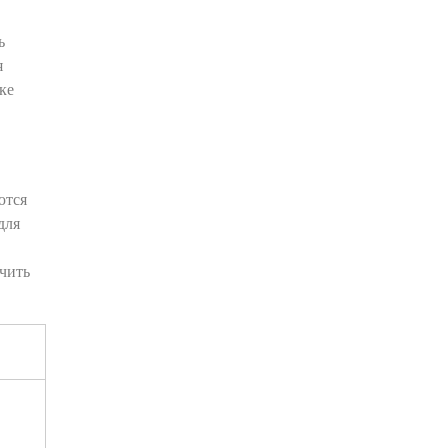
патологические
ь
30.06.2026
я
ке
ются
для
ачить