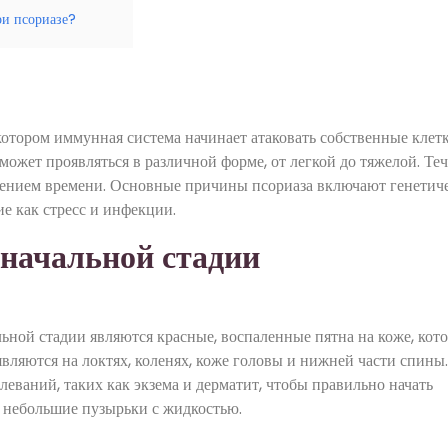
ри псориазе?
котором иммунная система начинает атаковать собственные клет
может проявляться в различной форме, от легкой до тяжелой. Те
ечением времени. Основные причины псориаза включают генетич
е как стресс и инфекции.
 начальной стадии
ьной стадии являются красные, воспаленные пятна на коже, кот
являются на локтях, коленях, коже головы и нижней части спины.
еваний, таких как экзема и дерматит, чтобы правильно начать
я небольшие пузырьки с жидкостью.