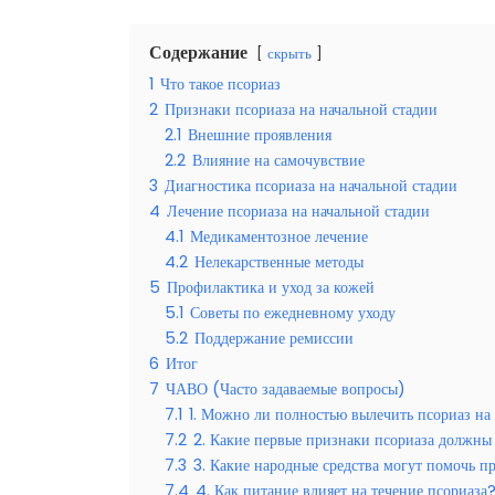
Содержание
скрыть
1
Что такое псориаз
2
Признаки псориаза на начальной стадии
2.1
Внешние проявления
2.2
Влияние на самочувствие
3
Диагностика псориаза на начальной стадии
4
Лечение псориаза на начальной стадии
4.1
Медикаментозное лечение
4.2
Нелекарственные методы
5
Профилактика и уход за кожей
5.1
Советы по ежедневному уходу
5.2
Поддержание ремиссии
6
Итог
7
ЧАВО (Часто задаваемые вопросы)
7.1
1. Можно ли полностью вылечить псориаз на
7.2
2. Какие первые признаки псориаза должны
7.3
3. Какие народные средства могут помочь п
7.4
4. Как питание влияет на течение псориаза