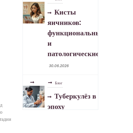
яичников:
функциональные
и
патологические
30.06.2026
Блог
Туберкулёз в
эпоху
устойчивых
ад
форм
но
стадии
30.06.2026