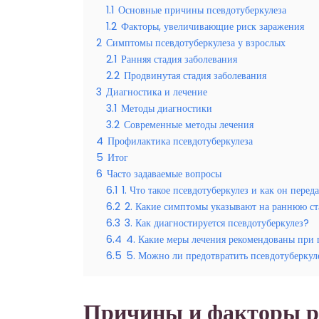
1.1
Основные причины псевдотуберкулеза
1.2
Факторы, увеличивающие риск заражения
2
Симптомы псевдотуберкулеза у взрослых
2.1
Ранняя стадия заболевания
2.2
Продвинутая стадия заболевания
3
Диагностика и лечение
3.1
Методы диагностики
3.2
Современные методы лечения
4
Профилактика псевдотуберкулеза
5
Итог
6
Часто задаваемые вопросы
6.1
1. Что такое псевдотуберкулез и как он перед
6.2
2. Какие симптомы указывают на раннюю ст
6.3
3. Как диагностируется псевдотуберкулез?
6.4
4. Какие меры лечения рекомендованы при 
6.5
5. Можно ли предотвратить псевдотуберкул
Причины и факторы р