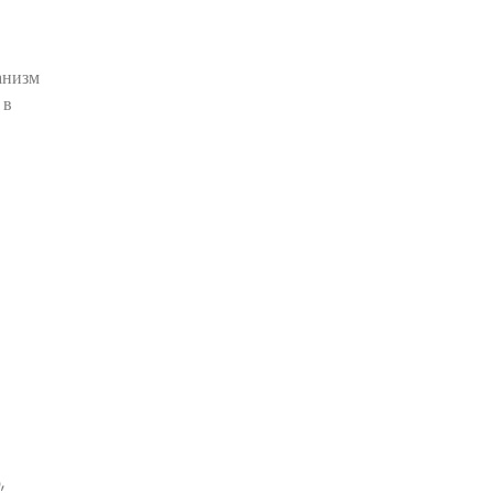
Блог
анизм
 в
Кисты
яичников:
функциональные
и
патологические
30.06.2026
,