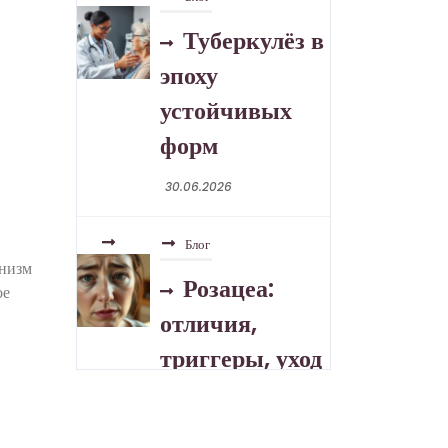
Туберкулёз в
эпоху
устойчивых
форм
30.06.2026
Блог
анизм
Розацеа:
ое
отличия,
триггеры, уход
30.06.2026