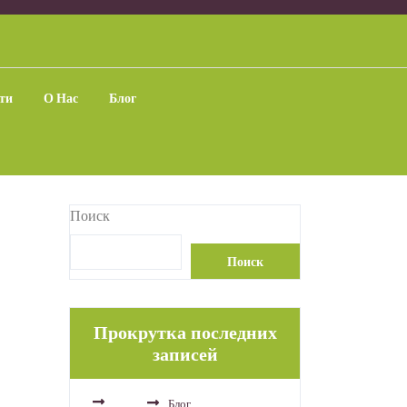
ти
О Нас
Блог
Поиск
Поиск
Прокрутка последних
записей
Блог