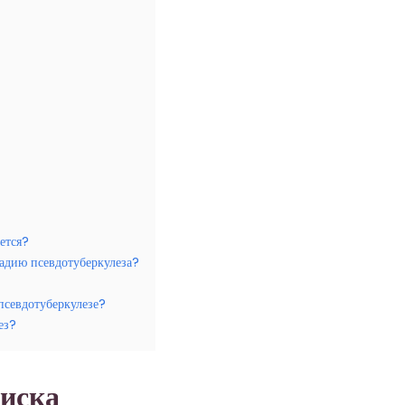
ается?
адию псевдотуберкулеза?
псевдотуберкулезе?
ез?
иска