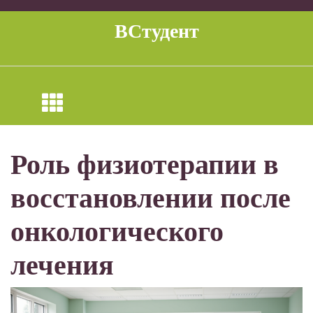
Перейти
к
ВСтудент
содержимому
Роль физиотерапии в
восстановлении после
онкологического
лечения