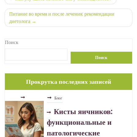
по
Питание во время и после лечения: рекомендации
записям
диетолога
Поиск
Поиск
Прокрутка последних записей
Блог
Туберкулёз в эпоху
устойчивых форм
30.06.2026