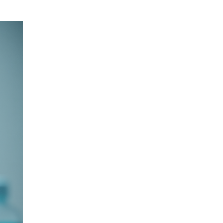
Блог
Кисты
яичников:
функциональные
и
патологические
30.06.2026