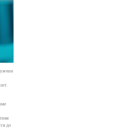
мужчин
лет.
оме
тняя
ся до