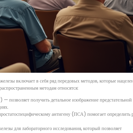
железы включает в себя ряд передовых методов, которые нацеле
 распространенным методам относятся:
 — позволяет получить детальное изображение предстательной
иях.
 простатоспецифическому антигену (ПСА) помогает определить 
елезы для лабораторного исследования, который позволяет