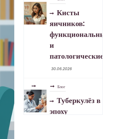
Туберкулёз в
эпоху
устойчивых
форм
30.06.2026
Блог
Розацеа:
отличия,
триггеры, уход
30.06.2026