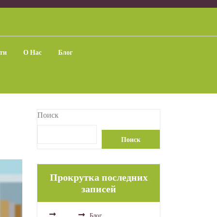
ти
О Нас
Блог
Поиск
Поиск
Прокрутка последних
записей
Блог