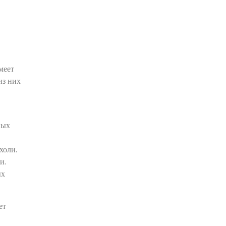
меет
из них
вых
холи.
и.
ых
ет