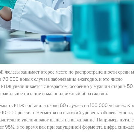
ой железы занимает второе место по распространенности среди 
е 70 000 новых случаев заболевания ежегодно, и это число
ь РПЖ увеличивается с возрастом, особенно у мужчин старше 50 
правильное питание и малоподвижный образ жизни.
емость РПЖ составила около 60 случаев на 100 000 человек. Кр
е 10 000 россиян. Несмотря на высокий уровень заболеваемости,
начительно увеличивают шансы на выживание. Например, пятиле
т 98%, в то время как при запущенной форме эта цифра снижает