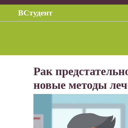
Перейти
к
ВСтудент
содержимому
Рак предстательн
новые методы ле