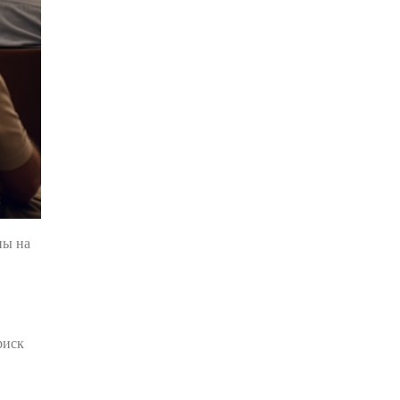
ны на
риск