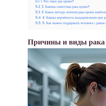
5.1
1. Что такое рак крови?
5.2
2. Каковы симптомы рака крови?
5.3
3. Какие методы лечения рака крови наибо
5.4
4. Какова вероятность выздоровления при р
5.5
5. Как можно поддержать человека с раком
Причины и виды рака