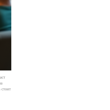
аст
на
 стоит