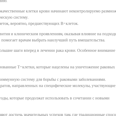
нию:
окачественные клетки крови начинают неконтролируемо размнож
ескую систему.
еток, вероятно, предшествующих В-клеток.
вития и клиническим проявлениям, оказывая влияние на подход
 помогает врачам выбрать наилучший путь вмешательства.
большие шаги вперед в лечении рака крови. Особенное внимание
ованные Т-клетки, которые нацелены на уничтожение раковых
иммунную систему для борьбы с раковыми заболеваниями.
ратов, направленных на специфические молекулы, участвующие
оды, которые продолжат использовать в сочетании с новыми
ляют достичь значительных успехов там, где традиционные спос