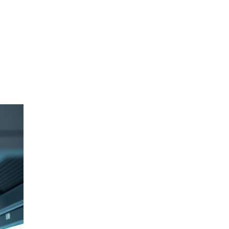
Блог
Кисты
яичников:
функциональные
и
патологические
30.06.2026