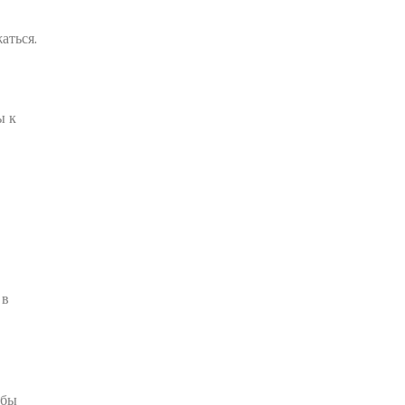
аться.
ы к
 в
обы