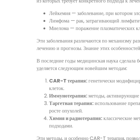
из которых требует конкретного подхода к лече
Лейкемия — заболевание, при котором зл
Лимфома — рак, затрагивающий лимфатич
Миелома — поражение плазматических кл
Эти заболевания различаются по механизму раз
лечению и прогнозы. Знание этих особенностей
В последние годы медицинская наука сделала 
уделяется следующим новейшим методам:
CAR-T терапия:
генетически модифицир
клеток.
Иммунотерапия:
методы, активирующие 
Таргетная терапия:
использование препа
росте опухолей.
Химия и радиотерапия:
классические мет
подходами.
Эти методы, и особенно CAR-T терапия, позво