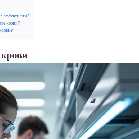
лее эффективны?
аке крови?
 крови?
 крови