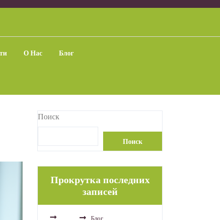
ти
О Нас
Блог
Поиск
Поиск
Прокрутка последних
записей
Блог