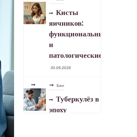
Туберкулёз в
эпоху
устойчивых
форм
30.06.2026
Блог
Розацеа:
отличия,
триггеры, уход
30.06.2026