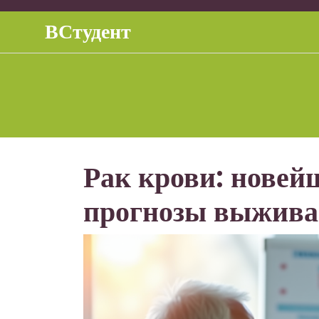
Перейти
к
ВСтудент
содержимому
Рак крови: новей
прогнозы выжива