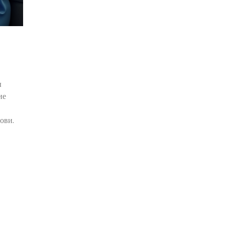
Блог
Гинекомастия:
увеличение
грудных желёз
у мужчин
ы
ие
30.06.2026
ови.
Блог
Зубной
камень: как
образуется и
как удаляют
30.06.2026