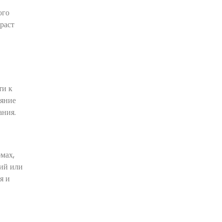
и
ого
патологические
раст
30.06.2026
ти к
ояние
ания.
мах,
ций или
я и