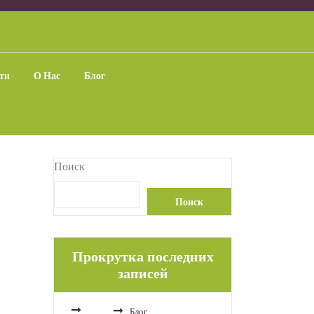
ти
О Нас
Блог
Поиск
Поиск
Прокрутка последних
записей
Блог