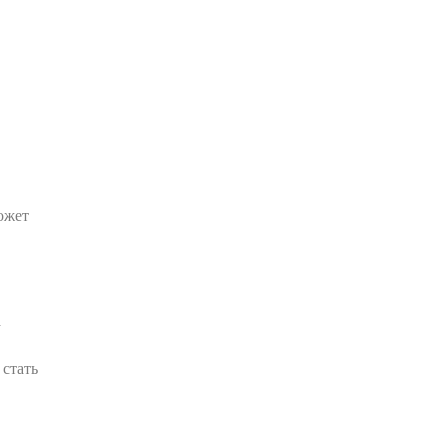
Блог
Зубной
камень: как
образуется и
как удаляют
ожет
30.06.2026
Блог
а
Кисты
 стать
яичников:
функциональные