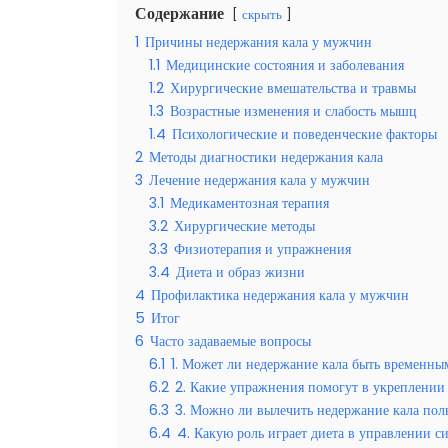
Содержание
скрыть
1
Причины недержания кала у мужчин
1.1
Медицинские состояния и заболевания
1.2
Хирургические вмешательства и травмы
1.3
Возрастные изменения и слабость мышц
1.4
Психологические и поведенческие факторы
2
Методы диагностики недержания кала
3
Лечение недержания кала у мужчин
3.1
Медикаментозная терапия
3.2
Хирургические методы
3.3
Физиотерапия и упражнения
3.4
Диета и образ жизни
4
Профилактика недержания кала у мужчин
5
Итог
6
Часто задаваемые вопросы
6.1
1. Может ли недержание кала быть временны
6.2
2. Какие упражнения помогут в укреплени
6.3
3. Можно ли вылечить недержание кала по
6.4
4. Какую роль играет диета в управлении 