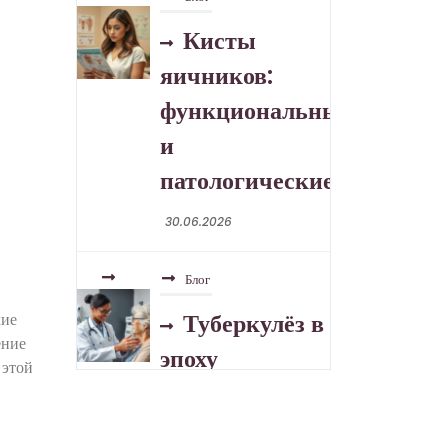
Кисты
яичников:
функциональные
и
патологические
30.06.2026
Блог
Туберкулёз в
эпоху
кие
ение
устойчивых
 этой
форм
30.06.2026