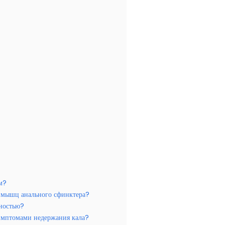
м?
и мышц анального сфинктера?
лностью?
симптомами недержания кала?