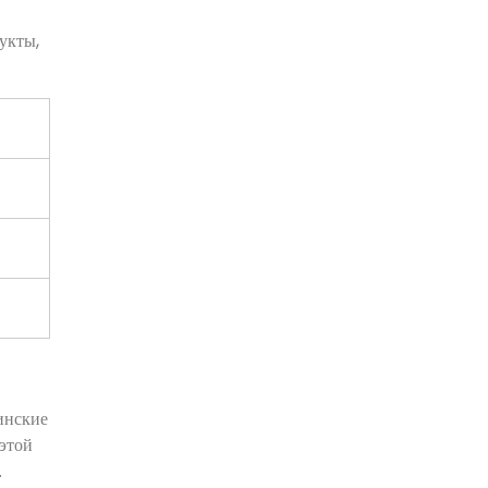
укты,
инские
 этой
.