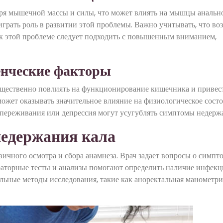
ря мышечной массы и силы, что может влиять на мышцы анальн
грать роль в развитии этой проблемы. Важно учитывать, что воз
 к этой проблеме следует подходить с повышенным вниманием,
енческие факторы
ущественно повлиять на функционирование кишечника и привес
ожет оказывать значительное влияние на физиологическое сост
переживания или депрессия могут усугублять симптомы недерж
недержания кала
ичного осмотра и сбора анамнеза. Врач задает вопросы о симпто
раторные тесты и анализы помогают определить наличие инфек
льные методы исследования, такие как аноректальная манометри