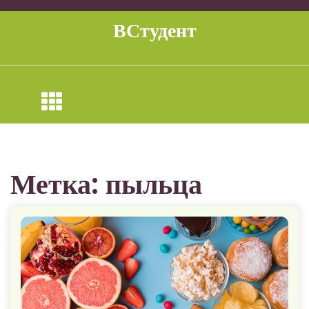
Перейти
к
ВСтудент
содержимому
Метка:
пыльца