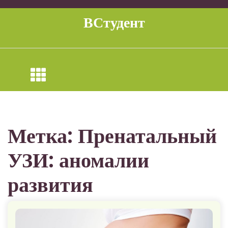
Перейти
к
ВСтудент
содержимому
Метка:
Пренатальный
УЗИ: аномалии
развития