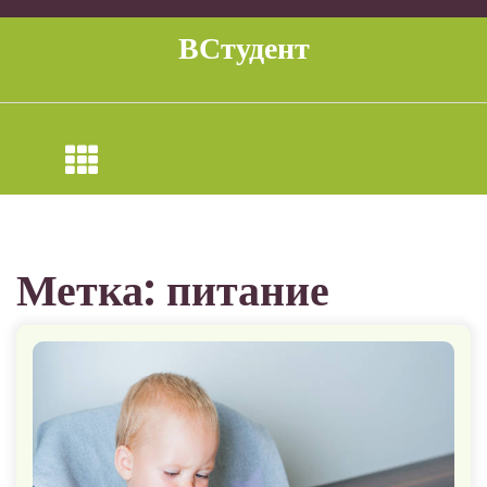
Перейти
к
ВСтудент
содержимому
Метка:
питание