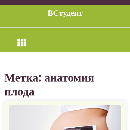
Перейти
к
ВСтудент
содержимому
Метка:
анатомия
плода