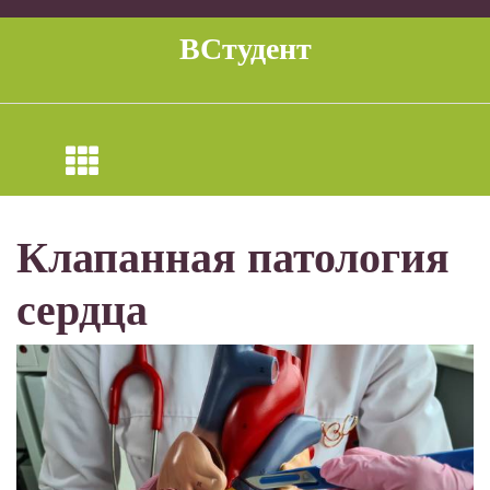
Перейти
к
ВСтудент
содержимому
Клапанная патология
сердца