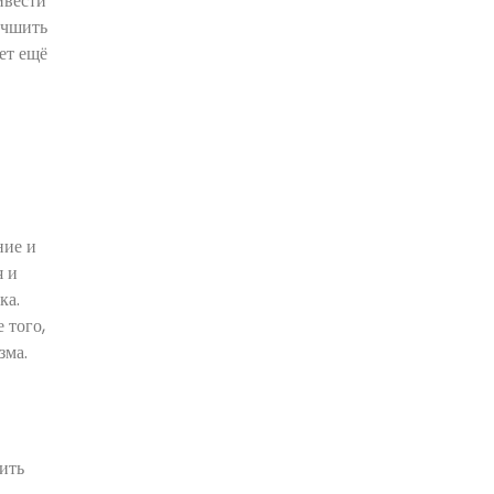
ивести
учшить
ет ещё
ние и
я и
ка.
 того,
зма.
ить