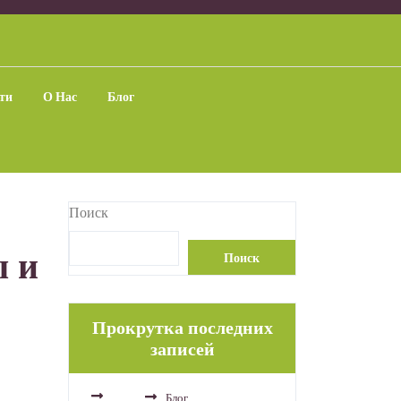
ти
О Нас
Блог
Поиск
ы и
Поиск
Прокрутка последних
записей
Блог