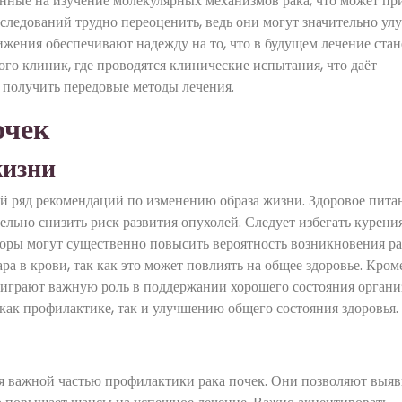
енные на изучение молекулярных механизмов рака, что может пр
следований трудно переоценить, ведь они могут значительно ул
ижения обеспечивают надежду на то, что в будущем лечение стан
о клиник, где проводятся клинические испытания, что даёт
 получить передовые методы лечения.
очек
жизни
й ряд рекомендаций по изменению образа жизни. Здоровое пита
ельно снизить риск развития опухолей. Следует избегать курени
торы могут существенно повысить вероятность возникновения ра
а в крови, так как это может повлиять на общее здоровье. Кроме
 играют важную роль в поддержании хорошего состояния органи
как профилактике, так и улучшению общего состояния здоровья.
я важной частью профилактики рака почек. Они позволяют выяв