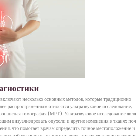
агностики
 включают несколько основных методов, которые традиционно
ее распространённым относятся ультразвуковое исследование,
онансная томография (МРТ). Ультразвуковое исследование явля
щим визуализировать опухоли и другие изменения в тканях поч
ения, что помогает врачам определить точное местоположение и
явить заболевание на ранних стадиях, что существенно увеличи