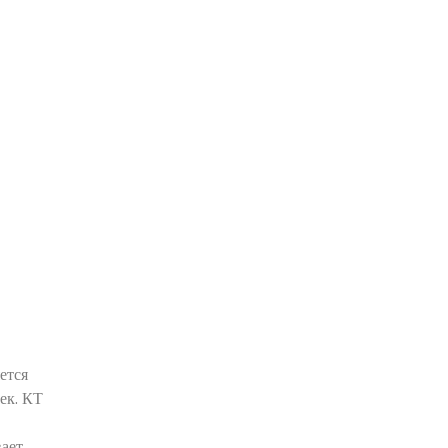
ется
ек. КТ
вает