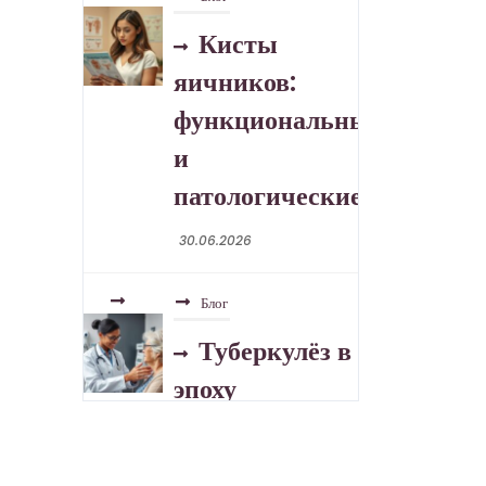
Кисты
яичников:
функциональные
и
патологические
30.06.2026
Блог
Туберкулёз в
эпоху
устойчивых
форм