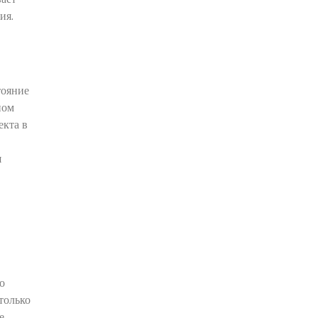
ия.
тояние
ном
екта в
я
о
только
е