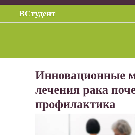
Перейти
к
ВСтудент
содержимому
Инновационные м
лечения рака поч
профилактика