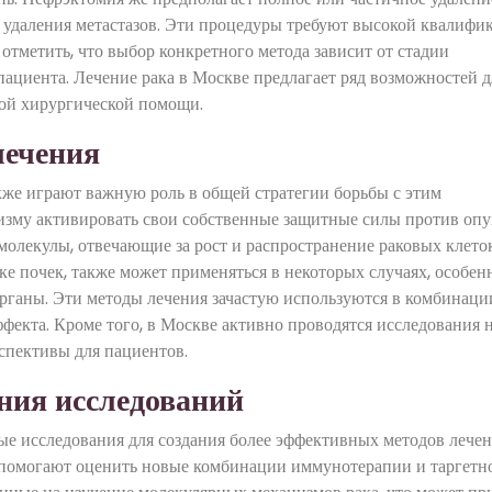
я удаления метастазов. Эти процедуры требуют высокой квалифи
отметить, что выбор конкретного метода зависит от стадии
ациента. Лечение рака в Москве предлагает ряд возможностей д
ной хирургической помощи.
лечения
кже играют важную роль в общей стратегии борьбы с этим
изму активировать свои собственные защитные силы против опу
молекулы, отвечающие за рост и распространение раковых клеток
ке почек, также может применяться в некоторых случаях, особен
органы. Эти методы лечения зачастую используются в комбинации
ффекта. Кроме того, в Москве активно проводятся исследования 
рспективы для пациентов.
ния исследований
е исследования для создания более эффективных методов лече
 помогают оценить новые комбинации иммунотерапии и таргетн