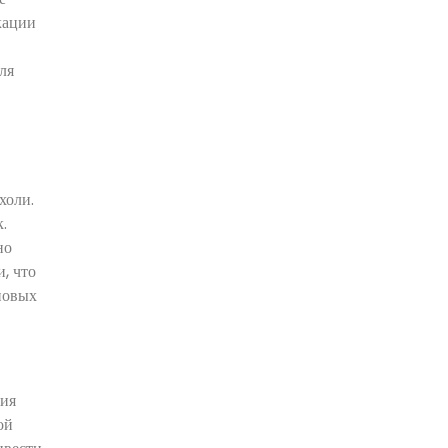
кации
ля
холи.
.
но
, что
новых
ния
ой