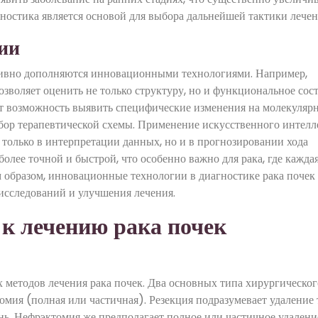
ностика является основой для выбора дальнейшей тактики лечен
ии
ивно дополняются инновационными технологиями. Например,
воляет оценить не только структуру, но и функциональное сос
аёт возможность выявить специфические изменения на молекуляр
бор терапевтической схемы. Применение искусственного интелл
 только в интерпретации данных, но и в прогнозировании хода
олее точной и быстрой, что особенно важно для рака, где кажда
 образом, инновационные технологии в диагностике рака почек
исследований и улучшения лечения.
к лечению рака почек
 методов лечения рака почек. Два основных типа хирургическог
омия (полная или частичная). Резекция подразумевает удаление 
ань. Нефрэктомия же предполагает полное или частичное удалени