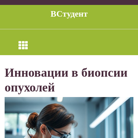
Перейти
к
ВСтудент
содержимому
Инновации в биопсии
опухолей