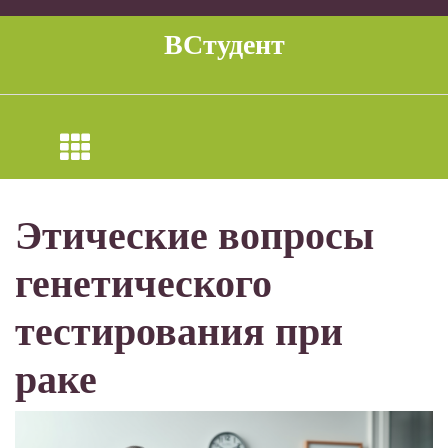
Перейти
к
ВСтудент
содержимому
Этические вопросы
генетического
тестирования при
раке