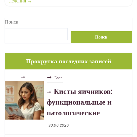
лечения
Поиск
Блог
Поиск
Кисты яичников:
функциональные и
патологические
Прокрутка последних записей
30.06.2026
Блог
Туберкулёз в эпоху
устойчивых форм
30.06.2026